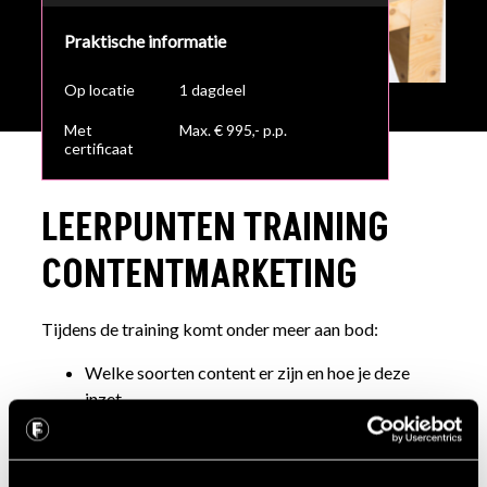
Praktische informatie
Op locatie
1 dagdeel
Met
Max. € 995,- p.p.
certificaat
LEERPUNTEN TRAINING
CONTENTMARKETING
Tijdens de training komt onder meer aan bod:
Welke soorten content er zijn en hoe je deze
inzet.
Hoe contentmarketing bijdraagt aan
klantrelaties.
Leer je inspelen op de customer journey.