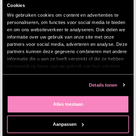
Het belang van informatie logisch koppelen
Cookies
tussen diverse platformen.
We gebruiken cookies om content en advertenties te
De rol van
SEO
binnen digitale content.
personaliseren, om functies voor social media te bieden
en om ons websiteverkeer te analyseren. Ook delen we
informatie over uw gebruik van onze site met onze
Meer weten over deze training?
partners voor social media, adverteren en analyse. Deze
partners kunnen deze gegevens combineren met andere
informatie die u aan ze heeft verstrekt of die ze hebben
DOWNLOAD BROCHURE
verzameld op basis van uw gebruik van hun services.
Details tonen
Alles toestaan
Aanpassen