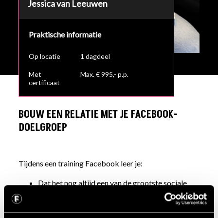
Jessica van Leeuwen
Praktische informatie
Op locatie
1 dagdeel
Met
Max. € 995,- p.p.
certificaat
BOUW EEN RELATIE MET JE FACEBOOK-
DOELGROEP
Tijdens een training Facebook leer je:
Dat het nog altijd een van de grootste sociale
netwerken wereldwijd is.
Hoe je hierop een groot en relevant publiek
bereikt.