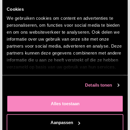
Op welke manier je je grootste fans aan jouw
Cookies
merk verbindt.
We gebruiken cookies om content en advertenties te
De waarde van Facebookgebruikers die
personaliseren, om functies voor social media te bieden
reageren op jouw posts.
en om ons websiteverkeer te analyseren. Ook delen we
Dat je al vanaf € 1,- per dag kunt adverteren.
informatie over uw gebruik van onze site met onze
partners voor social media, adverteren en analyse. Deze
partners kunnen deze gegevens combineren met andere
Meer weten over deze training?
informatie die u aan ze heeft verstrekt of die ze hebben
verzameld op basis van uw gebruik van hun services.
DOWNLOAD BROCHURE
Details tonen
Alles toestaan
Aanpassen