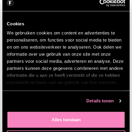
Dat alles wat je ziet, leest en aanklikt logisch aan
elkaar gelinkt moet zijn.
En dat krijg je alleen voor elkaar als je dit op de
Cookies
juiste manier aanpakt.
We gebruiken cookies om content en advertenties te
Hoe je met SEO enkel ‘organisch’ resultaat kunt
personaliseren, om functies voor social media te bieden
boeken.
en om ons websiteverkeer te analyseren. Ook delen we
De juiste basis en handvatten om zelf aan de slag
informatie over uw gebruik van onze site met onze
te gaan.
partners voor social media, adverteren en analyse. Deze
partners kunnen deze gegevens combineren met andere
informatie die u aan ze heeft verstrekt of die ze hebben
Meer weten over deze training?
verzameld op basis van uw gebruik van hun services.
DOWNLOAD BROCHURE
Details tonen
Alles toestaan