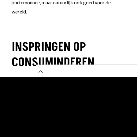
portemonnee, maar natuurlijk ook goed voor de
wereld.
INSPRINGEN OP
CONSUMINDEREN
Wil jij als bedrijf meer doen met duurzaam shoppen?
Vergroot dan het bewustzijn en de kennis van jouw
klanten over dit onderwerp. Of introduceer
initiatieven die bijdragen aan dit doel. Een aantal
ideeën hiervoor zijn:
Gebruik transparante communicatie