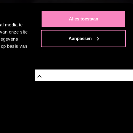
RWERKTRAJECT
Alles toestaan
al media te
R MEGAGEN
van onze site
Aanpassen
 gegevens
 op basis van
ELUX
at met