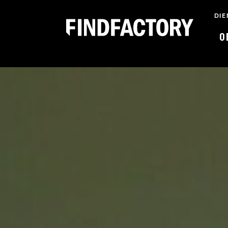
DIE
O